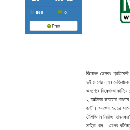
866
0
Print
বিনোদন ডেস্কঃ প্রতিবেশী
দুই দেশের এমন নেতিবাচক স
অবশেষে নিষেধাজ্ঞা কাটিয়ে 
২ অক্টোবর ভারতের পাঞ্জাব
জাট’। সবশেষ ২০১৫ সালে ম
টেলিভিশন সিরিজ ‘হামসফর
মাহিরা খান। এরপর বলিউড