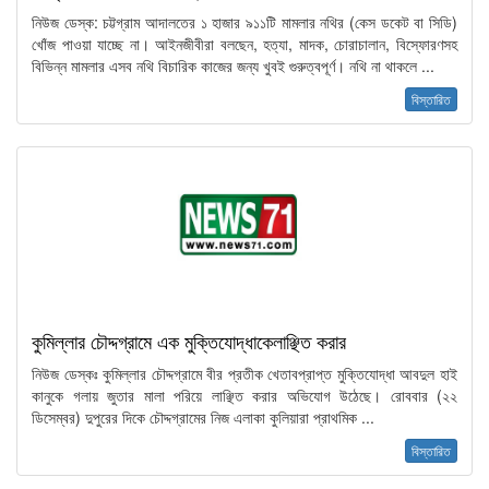
নিউজ ডেস্ক: চট্টগ্রাম আদালতের ১ হাজার ৯১১টি মামলার নথির (কেস ডকেট বা সিডি)
খোঁজ পাওয়া যাচ্ছে না। আইনজীবীরা বলছেন, হত্যা, মাদক, চোরাচালান, বিস্ফোরণসহ
বিভিন্ন মামলার এসব নথি বিচারিক কাজের জন্য খুবই গুরুত্বপূর্ণ। নথি না থাকলে ...
বিস্তারিত
কুমিল্লার চৌদ্দগ্রামে এক মুক্তিযোদ্ধাকেলাঞ্ছিত করার
নিউজ ডেস্কঃ কুমিল্লার চৌদ্দগ্রামে বীর প্রতীক খেতাবপ্রাপ্ত মুক্তিযোদ্ধা আবদুল হাই
কানুকে গলায় জুতার মালা পরিয়ে লাঞ্ছিত করার অভিযোগ উঠেছে। রোববার (২২
ডিসেম্বর) দুপুরের দিকে চৌদ্দগ্রামের নিজ এলাকা কুলিয়ারা প্রাথমিক ...
বিস্তারিত