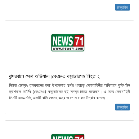
বিস্তারিত
বান্দরবানে সেনা অভিযান॥কেএনএ কমান্ডারসহ নিহত ২
নিউজ ডেস্কঃ বান্দরবানের রুমা উপজেলার দুর্গম পাহাড়ে সেনাবাহিনীর অভিযানে কুকি-চিন
ন্যাশনাল আর্মির (কেএনএ) কমান্ডারসহ দুই সদস্য নিহত হয়েছেন। এ সময় সেনাবাহিনী
তিনটি এসএমজি, একটি রাইফেলসহ অস্ত্র ও গোলাবারুদ উদ্ধার করেছে। ...
বিস্তারিত