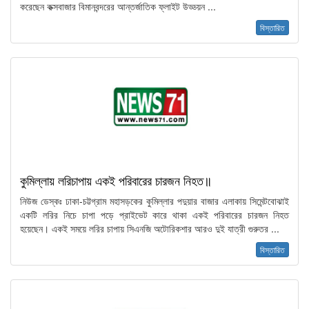
করেছেন কক্সবাজার বিমানবন্দরের আন্তর্জাতিক ফ্লাইট উড্ডয়ন ...
বিস্তারিত
কুমিল্লায় লরিচাপায় একই পরিবারের চারজন নিহত॥
নিউজ ডেস্কঃ ঢাকা-চট্টগ্রাম মহাসড়কের কুমিল্লার পদুয়ার বাজার এলাকায় সিমেন্টবোঝাই
একটি লরির নিচে চাপা পড়ে প্রাইভেট কারে থাকা একই পরিবারের চারজন নিহত
হয়েছেন। একই সময়ে লরির চাপায় সিএনজি অটোরিকশার আরও দুই যাত্রী গুরুতর ...
বিস্তারিত