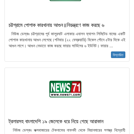
চট্টগ্রামে পোশাক কারখানায় আগুন॥নিয়ন্ত্রণে কাজ করছে ৬
নিউজ ডেস্কঃ চট্টগ্রামের পূর্ব কালুরঘাট এলাকার এবালন ফ্যাশন লিমিটেড নামের একটি
পোশাক কারখানায় আগুন লেগেছে।শনিবার (২২ ফেব্রুয়ারি) বিকেল পৌনে ৫টার দিকে এই
আগুন লাগে। আগুন নেভাতে কাজ করছে ফায়ার সার্ভিসের ৬ ইউনিট। ফায়ার ...
বিস্তারিত
ট্রলারসহ বাংলাদেশি ১৯ জেলেকে ধরে নিয়ে গেছে আরাকান
নিউজ ডেস্কঃ কক্সবাজারের টেকনাফের নাফনদী থেকে মিয়ানমারের সশস্ত্র বিদ্রোহী