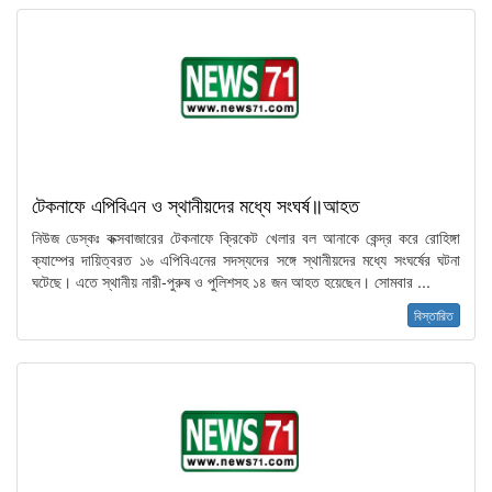
টেকনাফে এপিবিএন ও স্থানীয়দের মধ্যে সংঘর্ষ॥আহত
নিউজ ডেস্কঃ কক্সবাজারের টেকনাফে ক্রিকেট খেলার বল আনাকে কেন্দ্র করে রোহিঙ্গা
ক্যাম্পের দায়িত্বরত ১৬ এপিবিএনের সদস্যদের সঙ্গে স্থানীয়দের মধ্যে সংঘর্ষের ঘটনা
ঘটেছে। এতে স্থানীয় নারী-পুরুষ ও পুলিশসহ ১৪ জন আহত হয়েছেন। সোমবার ...
বিস্তারিত