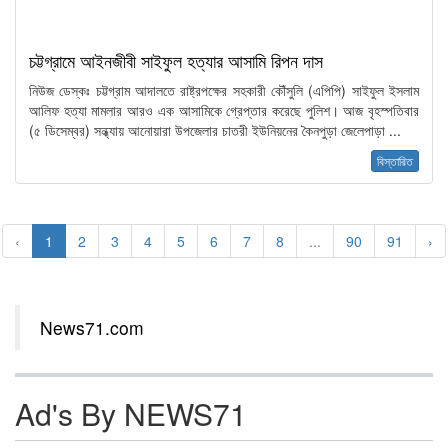
চট্টগ্রামে আইনজীবী সাইফুল হত্যার আসামি রিপন দাস
নিউজ ডেস্কঃ চট্টগ্রাম আদালতে রাষ্ট্রপক্ষের সহকারী কৌঁসুলি (এপিপি) সাইফুল ইসলাম
আলিফ হত্যা মামলার আরও এক আসামিকে গ্রেপ্তার করেছে পুলিশ। আজ বৃহস্পতিবার
(৫ ডিসেম্বর) সন্ধ্যায় আনোয়ারা উপজেলার চাতরী ইউনিয়নের কৈনপুড়া জেলেপাড়া ...
বিস্তারিত
‹
1
2
3
4
5
6
7
8
...
90
91
›
News71.com
Ad's By NEWS71