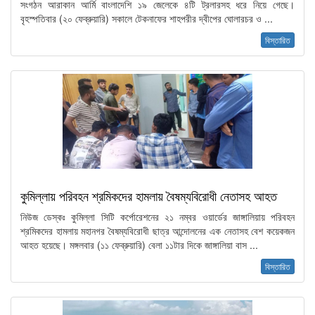
সংগঠন আরাকান আর্মি বাংলাদেশি ১৯ জেলেকে ৪টি ট্রলারসহ ধরে নিয়ে গেছে।
বৃহস্পতিবার (২০ ফেব্রুয়ারি) সকালে টেকনাফের শাহপরীর দ্বীপের ঘোলারচর ও ...
বিস্তারিত
কুমিল্লায় পরিবহন শ্রমিকদের হামলায় বৈষম্যবিরোধী নেতাসহ আহত
নিউজ ডেস্কঃ কুমিল্লা সিটি কর্পোরেশনের ২১ নম্বর ওয়ার্ডের জাঙ্গালিয়ায় পরিবহন
শ্রমিকদের হামলায় মহানগর বৈষম্যবিরোধী ছাত্র আন্দোলনের এক নেতাসহ বেশ কয়েকজন
আহত হয়েছে। মঙ্গলবার (১১ ফেব্রুয়ারি) বেলা ১১টার দিকে জাঙ্গালিয়া বাস ...
বিস্তারিত