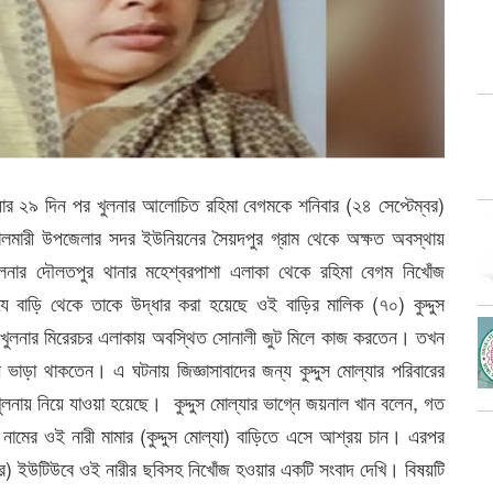
ার ২৯ দিন পর খুলনার আলোচিত রহিমা বেগমকে শনিবার (২৪ সেপ্টেম্বর)
ালমারী উপজেলার সদর ইউনিয়নের সৈয়দপুর গ্রাম থেকে অক্ষত অবস্থায়
লনার দৌলতপুর থানার মহেশ্বরপাশা এলাকা থেকে রহিমা বেগম নিখোঁজ
ে বাড়ি থেকে তাকে উদ্ধার করা হয়েছে ওই বাড়ির মালিক (৭০) কুদ্দুস
ুলনার মিরেরচর এলাকায় অবস্থিত সোনালী জুট মিলে কাজ করতেন। তখন
 ভাড়া থাকতেন। এ ঘটনায় জিজ্ঞাসাবাদের জন্য কুদ্দুস মোল্যার পরিবারের
নায় নিয়ে যাওয়া হয়েছে। কুদ্দুস মোল্যার ভাগ্নে জয়নাল খান বলেন, গত
ম নামের ওই নারী মামার (কুদ্দুস মোল্যা) বাড়িতে এসে আশ্রয় চান। এরপর
্বর) ইউটিউবে ওই নারীর ছবিসহ নিখোঁজ হওয়ার একটি সংবাদ দেখি। বিষয়টি