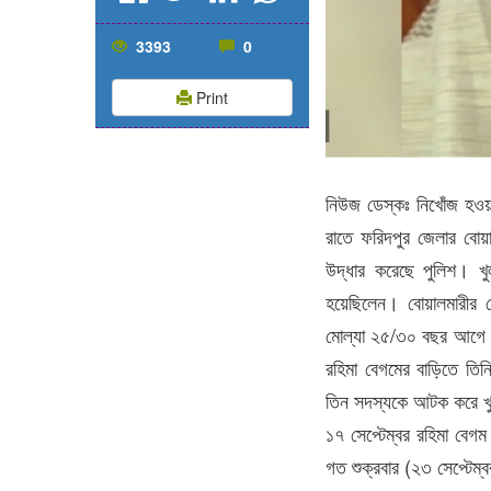
3393
0
Print
নিউজ ডেস্কঃ নিখোঁজ হওয়
রাতে ফরিদপুর জেলার বোয়
উদ্ধার করেছে পুলিশ। খু
হয়েছিলেন। বোয়ালমারীর য
মোল্যা ২৫/৩০ বছর আগে খ
রহিমা বেগমের বাড়িতে তিনি
তিন সদস্যকে আটক করে খুল
১৭ সেপ্টেম্বর রহিমা বেগ
গত শুক্রবার (২৩ সেপ্টেম