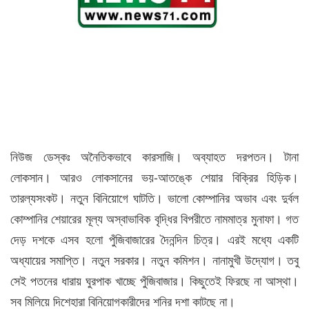
নিউজ ডেস্কঃ অনৈতিকভাবে কারসাজি। অব্যাহত দরপতন। টানা
লোকসান। আরও লোকসানের ভয়-আতঙ্কে শেয়ার বিক্রির হিড়িক।
তারল্যসংকট। নতুন বিনিয়োগে ঘাটতি। ভালো কোম্পানির অভাব এবং দুর্বল
কোম্পানির শেয়ারের মূল্য অস্বাভাবিক বৃদ্ধির বিপরীতে নামমাত্র মুনাফা। গত
দেড় দশকে এসব হলো পুঁজিবাজারের দৈনন্দিন চিত্র। এরই মধ্যে একটি
অধ্যায়ের সমাপ্তি। নতুন সরকার। নতুন কমিশন। নানামুখী উদ্যোগ। তবু
সেই পতনের ধারায় ঘুরপাক খাচ্ছে পুঁজিবাজার। কিছুতেই ফিরছে না আস্থা।
সব মিলিয়ে দিশেহারা বিনিয়োগকারীদের শনির দশা কাটছে না।