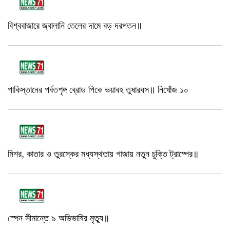
বিশ্ববাজারে জ্বালানি তেলের দামে বড় দরপতন॥
পাকিস্তানের পর্বতশৃঙ্গ ব্রোড পিকে ভয়াবহ তুষারধস॥ নিখোঁজ ১০
মিশর, কাতার ও তুরস্কের মধ্যস্থতায় গাজায় নতুন চুক্তি ট্রাম্পের॥
স্পেন সীমান্তে ৯ অভিভাষির মৃত‍্যু॥