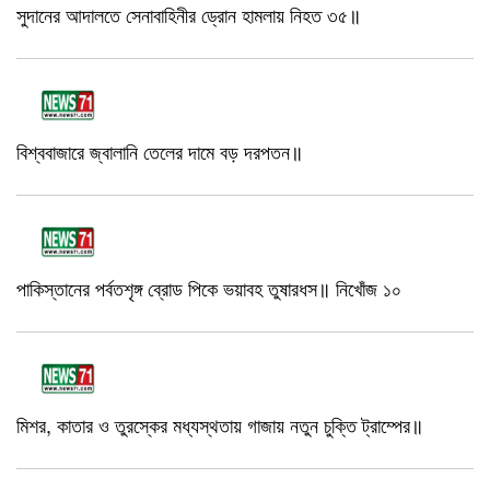
সুদানের আদালতে সেনাবাহিনীর ড্রোন হামলায় নিহত ৩৫॥
বিশ্ববাজারে জ্বালানি তেলের দামে বড় দরপতন॥
পাকিস্তানের পর্বতশৃঙ্গ ব্রোড পিকে ভয়াবহ তুষারধস॥ নিখোঁজ ১০
মিশর, কাতার ও তুরস্কের মধ্যস্থতায় গাজায় নতুন চুক্তি ট্রাম্পের॥