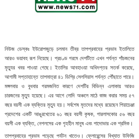
নিউজ ডেস্কঃ ইউরোপজুড়ে চলমান তীব্র তাপপ্রবাহের প্রভাব ইতালিতে
আরও ভয়াবহ রূপ নিয়েছে। প্রচণ্ড গরমে দেশটিতে এখন পর্যন্ত পাঁচজনের
মৃত্যুর খবর পাওয়া গেছে। ইতালির আবহাওয়া অধিদপ্তর সতর্ক করেছে,
আগামী সপ্তাহান্তে তাপমাত্রা ৪১ ডিগ্রি সেলসিয়াস পর্যন্ত পৌঁছাতে পারে।
মঙ্গলবার ও বুধবার গরমজনিত কারণে দেশটির বিভিন্ন এলাকায় আরও
চারজনের মৃত্যু হয়েছে। এর আগে লোদি অঞ্চলে মাঠে কাজ করার সময় ৫৭
বছর বয়সী এক ব্যক্তির মৃত্যু হয়। সর্বশেষ মৃতদের মধ্যে রয়েছেন পিয়াচেঞ্জা
প্রদেশের একটি আঙুরখেতের ৬১ বছর বয়সী কৃষক, গারলাসকোর ৫৬ বছর
বয়সী এক ব্যক্তি, নেপলসের এক গৃহহীন মানুষ এবং পাদোভার এক শ্রমিক।
তাপপ্রবাহের প্রভাব পড়েছে পর্যটন খাতেও। ফ্লোরেন্সের বিখ্যাত উফিজি