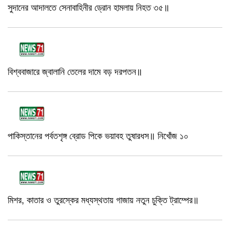
সুদানের আদালতে সেনাবাহিনীর ড্রোন হামলায় নিহত ৩৫॥
বিশ্ববাজারে জ্বালানি তেলের দামে বড় দরপতন॥
পাকিস্তানের পর্বতশৃঙ্গ ব্রোড পিকে ভয়াবহ তুষারধস॥ নিখোঁজ ১০
মিশর, কাতার ও তুরস্কের মধ্যস্থতায় গাজায় নতুন চুক্তি ট্রাম্পের॥