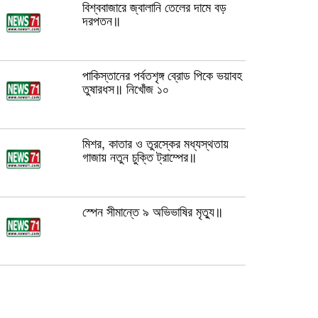
বিশ্ববাজারে জ্বালানি তেলের দামে বড়
দরপতন॥
পাকিস্তানের পর্বতশৃঙ্গ ব্রোড পিকে ভয়াবহ
তুষারধস॥ নিখোঁজ ১০
মিশর, কাতার ও তুরস্কের মধ্যস্থতায়
গাজায় নতুন চুক্তি ট্রাম্পের॥
স্পেন সীমান্তে ৯ অভিভাষির মৃত‍্যু॥