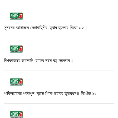
সুদানের আদালতে সেনাবাহিনীর ড্রোন হামলায় নিহত ৩৫॥
বিশ্ববাজারে জ্বালানি তেলের দামে বড় দরপতন॥
পাকিস্তানের পর্বতশৃঙ্গ ব্রোড পিকে ভয়াবহ তুষারধস॥ নিখোঁজ ১০