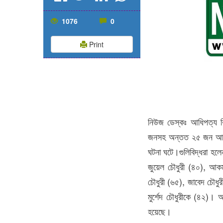
1076
0
Print
নিউজ ডেস্কঃ আধিপত্য বিস্ত
জনসহ অন্তত ২৫ জন আহত হ
ঘটনা ঘটে।গুলিবিদ্ধরা হলে
জুয়েল চৌধুরী (৪০), আকম
চৌধুরী (৬৫), জাবেদ চৌধুর
মুর্শেদ চৌধুরীকে (৪২)।
হয়েছে।