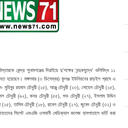
ারকে কেন্দ্র সুনামগঞ্জের দিরাইয়ে দু’পক্ষের ‘বন্দুকযুদ্ধে’ গুলিবিদ্ধ ১১
য়েছেন। মঙ্গলবার (৩ ডিসেম্বর) কুলঞ্জ ইউনিয়নের রাড়ইল গ্রামে এ
ন- মুহিবুর রহমান চৌধুরী (২৫), আঞ্জু চৌধুরী (২৩), সোহেল চৌধুরী (২৫),
ল চৌধুরী (৬২), কনর চৌধুরী (৫৫), শুভ চৌধুরী (২৭), ইসলাম উদ্দিন
ী (২৫), তাসিম চৌধুরী (২৮), রাবেল চৌধুরী (২৭), জুবেদ চৌধুরী (৩২) ও
 আহতদের সিলেট এমএজি ওসমানী মেডিক্যাল কলেজ হাসপাতালে ভর্তি করা