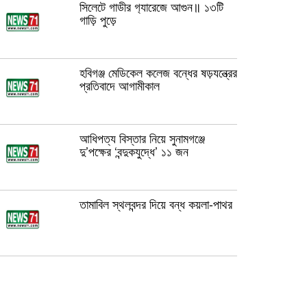
সিলেটে গ‍াডীর গ‍্যারেজে আগুন॥ ১৩টি
গাড়ি পুড়ে
হবিগঞ্জ মেডিকেল কলেজ বন্ধের ষড়যন্ত্রের
প্রতিবাদে আগামীকাল
আধিপত্য বিস্তার নিয়ে সুনামগঞ্জে
দু’পক্ষের ‘বন্দুকযুদ্ধে’ ১১ জন
তামাবিল স্থলবন্দর দিয়ে বন্ধ কয়লা-পাথর