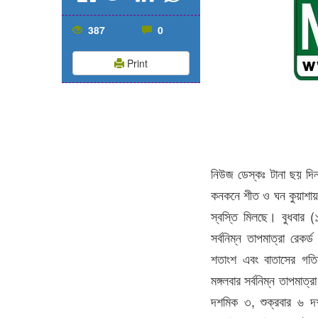
387
0
Print
নিউজ ডেস্কঃ টানা ছয় দিন
কনকনে শীত ও ঘন কুয়াশায় দি
স্বস্তি মিলছে। বুধবার (১
সর্বনিম্ন তাপমাত্রা রেক
শতাংশ এবং বাতাসের গতি
মঙ্গলবার সর্বনিম্ন তাপম
দশমিক ৩, শুক্রবার ৬ দ